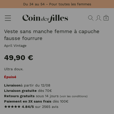
Panneau de gestion des cookies
Du 34 au 54 - Pour toutes les femmes
0
Veste sans manche femme à capuche
fausse fourrure
April Vintage
49,90 €
Ultra doux.
Épuisé
Livraison
à partir du 12/08
Livraison gratuite
dès 70€
Retours gratuits
sous 14 jours
(voir les conditions)
Paiement en 3X sans frais
dès 100€
★★★★★
4.84/5
sur 2565 avis