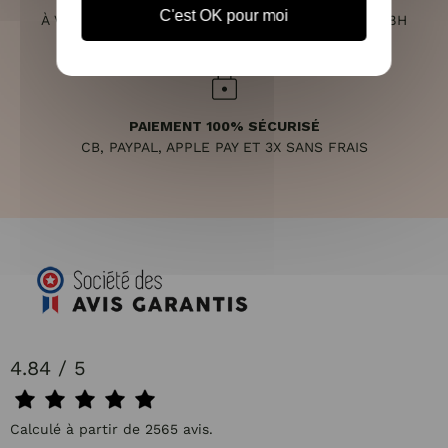
C'est OK pour moi
À VOTRE ÉCOUTE DU LUNDI AU SAMEDI DE 10H À 18H
PAIEMENT 100% SÉCURISÉ
CB, PAYPAL, APPLE PAY ET 3X SANS FRAIS
4.84 / 5
Calculé à partir de 2565 avis.