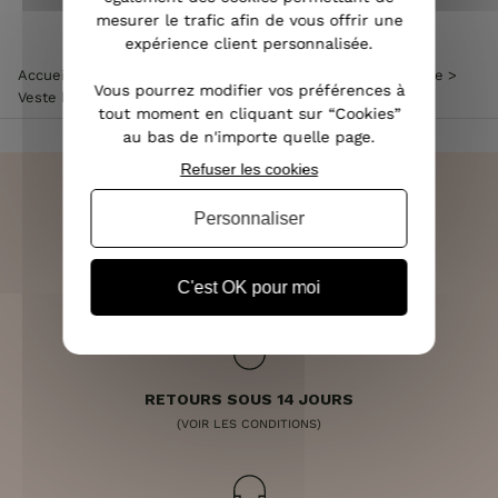
mesurer le trafic afin de vous offrir une
expérience client personnalisée.
Accueil
>
Vêtements femme
>
Veste femme
>
Blazer femme
>
Vous pourrez modifier vos préférences à
Veste blazer unie blanche
tout moment en cliquant sur “Cookies”
au bas de n'importe quelle page.
Refuser les cookies
Personnaliser
LIVRAISON RAPIDE
OFFERTE DÈS 70€
C'est OK pour moi
RETOURS SOUS 14 JOURS
(VOIR LES CONDITIONS)