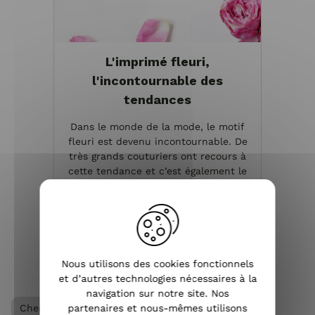
L'imprimé fleuri,
l'incontournable des
tendances
Dans le monde de la mode, le motif
fleuri est devenu incontournable. De
très grands couturiers ont recours à
cette tendance et c’est également le
cas pour de très nombreuses
influenceuses. Si vous souhaitez être à
la page, il vous fau...
VOIR L'ARTICLE
Nous utilisons des cookies fonctionnels
et d’autres technologies nécessaires à la
navigation sur notre site. Nos
partenaires et nous-mêmes utilisons
Chemisier / Blouse femme
Vêtements femme