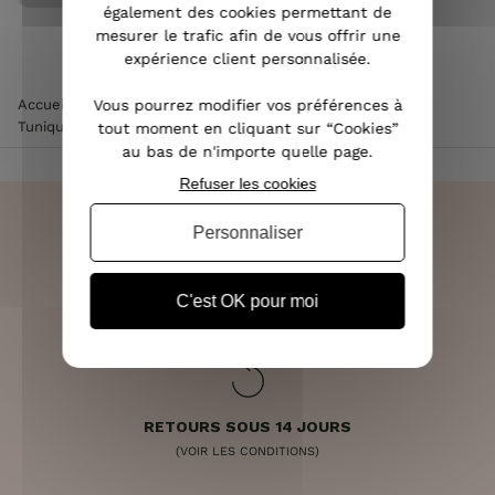
également des cookies permettant de
mesurer le trafic afin de vous offrir une
expérience client personnalisée.
Vous pourrez modifier vos préférences à
Accueil
>
Vêtements femme
>
Chemisier / Blouse femme
>
Tunique marine grandes fleurs rouges et blanches
tout moment en cliquant sur “Cookies”
au bas de n'importe quelle page.
Refuser les cookies
Personnaliser
LIVRAISON RAPIDE
C'est OK pour moi
OFFERTE DÈS 70€
RETOURS SOUS 14 JOURS
(VOIR LES CONDITIONS)