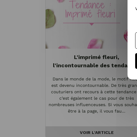
L'imprimé fleuri,
l'incontournable des tendanc
Dans le monde de la mode, le motif fleu
est devenu incontournable. De très gra
couturiers ont recours à cette tendance
c’est également le cas pour de très
nombreuses influenceuses. Si vous souha
être à la page, il vous fau...
VOIR L'ARTICLE