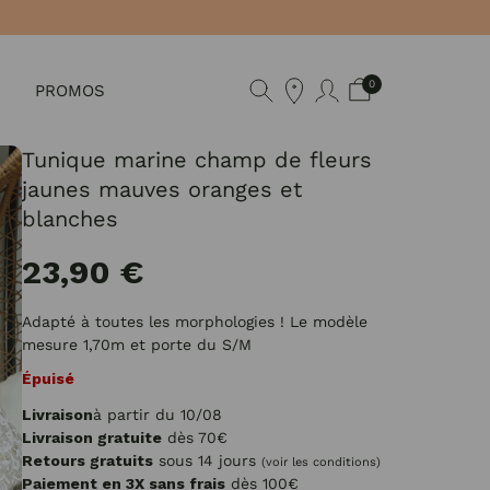
0
PROMOS
Tunique marine champ de fleurs
jaunes mauves oranges et
blanches
23,90 €
Adapté à toutes les morphologies ! Le modèle
mesure 1,70m et porte du S/M
Épuisé
Livraison
à partir du 10/08
Livraison gratuite
dès 70€
Retours gratuits
sous 14 jours
(voir les conditions)
Paiement en 3X sans frais
dès 100€