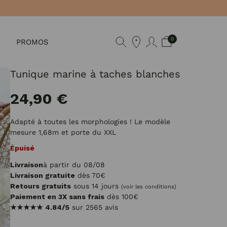
0
PROMOS
Tunique marine à taches blanches
24,90 €
Adapté à toutes les morphologies ! Le modèle
mesure 1,68m et porte du XXL
Épuisé
Livraison
à partir du 08/08
Livraison gratuite
dès 70€
Retours gratuits
sous 14 jours
(voir les conditions)
Paiement en 3X sans frais
dès 100€
★★★★★
4.84/5
sur 2565 avis