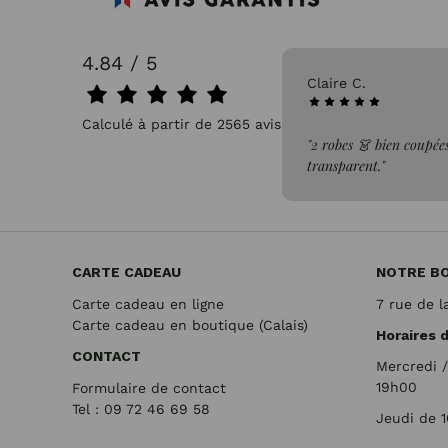
4.84 / 5
31/07/2026
Pascale P.
Calculé à partir de 2565 avis.
un tissus léger, confortable et non
"très bien"
CARTE CADEAU
NOTRE B
Carte cadeau en ligne
7 rue de l
Carte cadeau en boutique (Calais)
Horaires 
CONTACT
Mercredi 
19h00
Formulaire de contact
Tel : 09 72
46 69 58
Jeudi de 