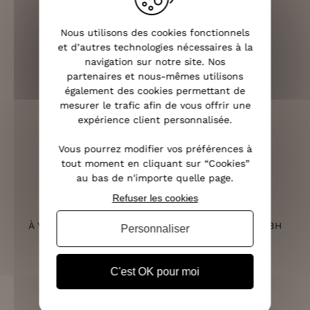
Nous utilisons des cookies fonctionnels
LIVRAISON RAPIDE
et d’autres technologies nécessaires à la
OFFERTE DÈS 70€
navigation sur notre site. Nos
partenaires et nous-mêmes utilisons
également des cookies permettant de
mesurer le trafic afin de vous offrir une
expérience client personnalisée.
RETOURS SOUS 14 JOURS
(VOIR LES CONDITIONS)
Vous pourrez modifier vos préférences à
tout moment en cliquant sur “Cookies”
au bas de n'importe quelle page.
Refuser les cookies
SERVICE CLIENT
À VOTRE ÉCOUTE DU LUNDI AU SAMEDI DE 10H À 18H
Personnaliser
C'est OK pour moi
PAIEMENT 100% SÉCURISÉ