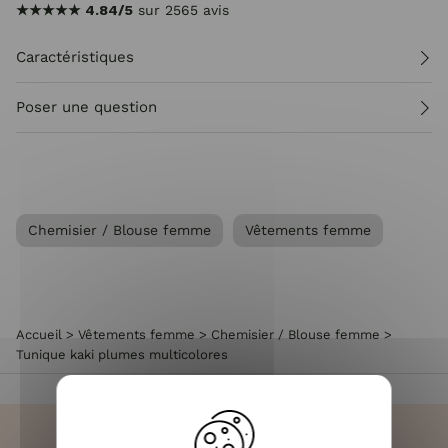
★★★★★
4.84/5
sur 2565 avis
Caractéristiques
Poser une question
Chemisier / Blouse femme
Vêtements femme
Accueil
>
Vêtements femme
>
Chemisier / Blouse femme
>
Tunique kaki plumes multicolores