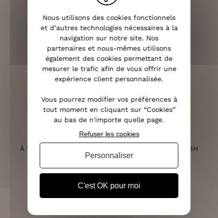
LIVRAISON RAPIDE
Nous utilisons des cookies fonctionnels
OFFERTE DÈS 70€
et d’autres technologies nécessaires à la
navigation sur notre site. Nos
partenaires et nous-mêmes utilisons
également des cookies permettant de
mesurer le trafic afin de vous offrir une
RETOURS SOUS 14 JOURS
expérience client personnalisée.
(VOIR LES CONDITIONS)
Vous pourrez modifier vos préférences à
tout moment en cliquant sur “Cookies”
au bas de n'importe quelle page.
Refuser les cookies
SERVICE CLIENT
À VOTRE ÉCOUTE DU LUNDI AU SAMEDI DE 10H À 18H
Personnaliser
C'est OK pour moi
PAIEMENT 100% SÉCURISÉ
CB, PAYPAL, APPLE PAY ET 3X SANS FRAIS