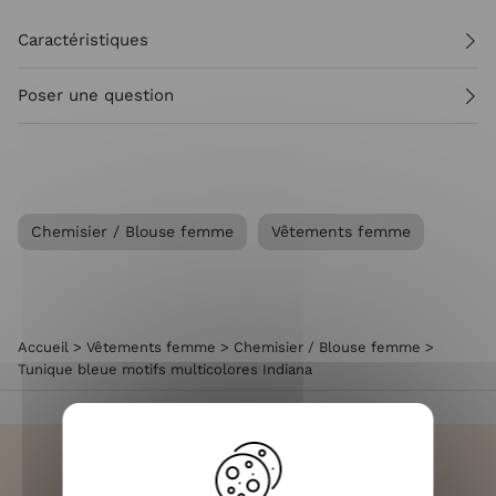
Caractéristiques
Poser une question
Chemisier / Blouse femme
Vêtements femme
Accueil
>
Vêtements femme
>
Chemisier / Blouse femme
>
Tunique bleue motifs multicolores Indiana