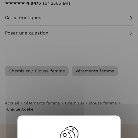
★★★★★
4.84/5
sur 2565 avis
Caractéristiques
Poser une question
Chemisier / Blouse femme
Vêtements femme
Accueil
>
Vêtements femme
>
Chemisier / Blouse femme
>
Tunique Adélie