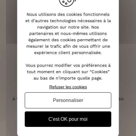
Nous utilisons des cookies fonctionnels
LIVRAISON RAPIDE
et d’autres technologies nécessaires à la
OFFERTE DÈS 70€
navigation sur notre site. Nos
partenaires et nous-mêmes utilisons
également des cookies permettant de
mesurer le trafic afin de vous offrir une
expérience client personnalisée.
RETOURS SOUS 14 JOURS
(VOIR LES CONDITIONS)
Vous pourrez modifier vos préférences à
tout moment en cliquant sur “Cookies”
au bas de n'importe quelle page.
Refuser les cookies
SERVICE CLIENT
À VOTRE ÉCOUTE DU LUNDI AU SAMEDI DE 10H À 18H
Personnaliser
C'est OK pour moi
PAIEMENT 100% SÉCURISÉ