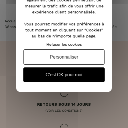
également des cookies permettant de
mesurer le trafic afin de vous offrir une
expérience client personnalisée.
Accueil
>
Vêtements femme
>
Tee Shirt / Top femme
>
Vous pourrez modifier vos préférences à
Débardeur femme
>
Top rose pâle à bretelles descente dorée
tout moment en cliquant sur “Cookies”
au bas de n'importe quelle page.
Refuser les cookies
Personnaliser
LIVRAISON RAPIDE
OFFERTE DÈS 70€
C'est OK pour moi
RETOURS SOUS 14 JOURS
(VOIR LES CONDITIONS)