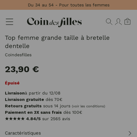
Panneau de gestion des cookies
Du 34 au 54 - Pour toutes les femmes
0
Top femme grande taille à bretelle
dentelle
Coindesfilles
23,90 €
Épuisé
Livraison
à partir du 12/08
Livraison gratuite
dès 70€
Retours gratuits
sous 14 jours
(voir les conditions)
Paiement en 3X sans frais
dès 100€
★★★★★
4.84/5
sur 2565 avis
Caractéristiques