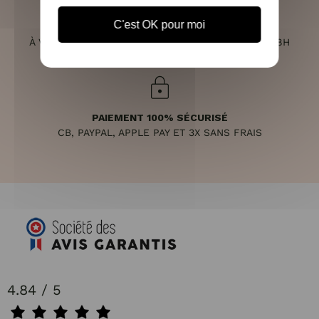
C'est OK pour moi
SERVICE CLIENT
À VOTRE ÉCOUTE DU LUNDI AU SAMEDI DE 10H À 18H
PAIEMENT 100% SÉCURISÉ
CB, PAYPAL, APPLE PAY ET 3X SANS FRAIS
4.84 / 5