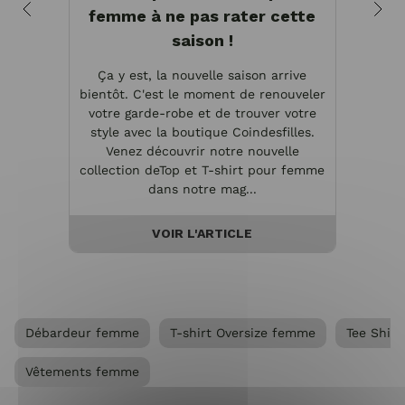
femme à ne pas rater cette
ha
saison !
Ça y est, la nouvelle saison arrive
Quan
bientôt. C'est le moment de renouveler
indu
votre garde-robe et de trouver votre
simpli
style avec la boutique Coindesfilles.
lo
Venez découvrir notre nouvelle
manque
collection deTop et T-shirt pour femme
derni
dans notre mag...
VOIR L'ARTICLE
Débardeur femme
T-shirt Oversize femme
Tee Shir
Vêtements femme