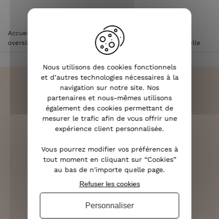
Accueil
>
Vêtements femme
>
Tee Shirt / Top femme
>
Top
oversize femme
>
Top femme grande taille à bretelle dentelle
Nous utilisons des cookies fonctionnels
et d’autres technologies nécessaires à la
navigation sur notre site. Nos
partenaires et nous-mêmes utilisons
également des cookies permettant de
LIVRAISON RAPIDE
mesurer le trafic afin de vous offrir une
OFFERTE DÈS 70€
expérience client personnalisée.
Vous pourrez modifier vos préférences à
tout moment en cliquant sur “Cookies”
au bas de n'importe quelle page.
RETOURS SOUS 14 JOURS
Refuser les cookies
(VOIR LES CONDITIONS)
Personnaliser