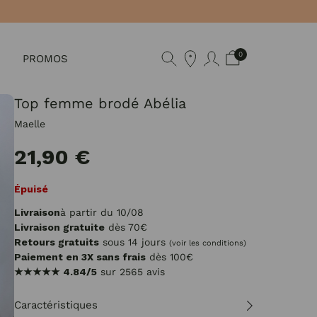
0
PROMOS
Top femme brodé Abélia
Maelle
21,90 €
Épuisé
Livraison
à partir du 10/08
Livraison gratuite
dès 70€
Retours gratuits
sous 14 jours
(voir les conditions)
Paiement en 3X sans frais
dès 100€
★★★★★
4.84/5
sur 2565 avis
Caractéristiques