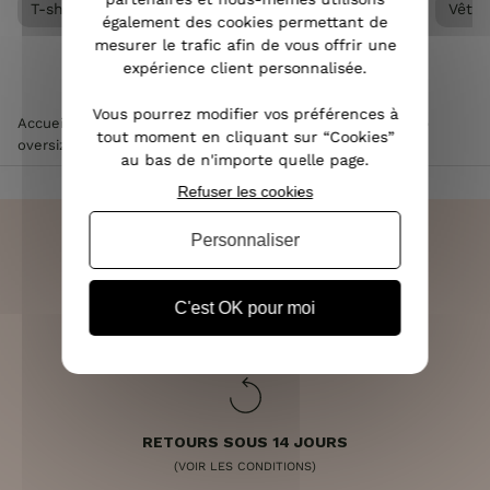
T-shirt Oversize femme
Tee Shirt / Top femme
Vête
également des cookies permettant de
mesurer le trafic afin de vous offrir une
expérience client personnalisée.
Vous pourrez modifier vos préférences à
Accueil
>
Vêtements femme
>
Tee Shirt / Top femme
>
Top
tout moment en cliquant sur “Cookies”
oversize femme
>
T-Shirt oversize vert à pois multicolores
au bas de n'importe quelle page.
Refuser les cookies
Personnaliser
LIVRAISON RAPIDE
C'est OK pour moi
OFFERTE DÈS 70€
RETOURS SOUS 14 JOURS
(VOIR LES CONDITIONS)