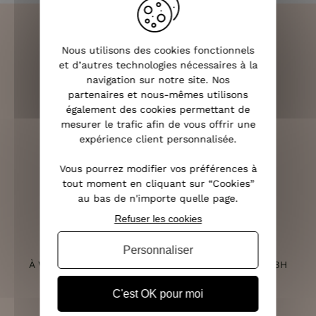
Nous utilisons des cookies fonctionnels
et d’autres technologies nécessaires à la
LIVRAISON RAPIDE
navigation sur notre site. Nos
OFFERTE DÈS 70€
partenaires et nous-mêmes utilisons
également des cookies permettant de
mesurer le trafic afin de vous offrir une
expérience client personnalisée.
RETOURS SOUS 14 JOURS
Vous pourrez modifier vos préférences à
(VOIR LES CONDITIONS)
tout moment en cliquant sur “Cookies”
au bas de n'importe quelle page.
Refuser les cookies
SERVICE CLIENT
Personnaliser
À VOTRE ÉCOUTE DU LUNDI AU SAMEDI DE 10H À 18H
C'est OK pour moi