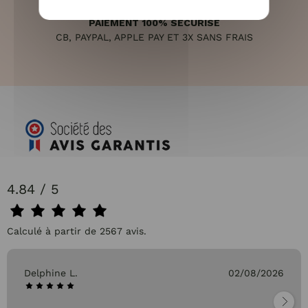
PAIEMENT 100% SÉCURISÉ
CB, PAYPAL, APPLE PAY ET 3X SANS FRAIS
4.84 / 5
Calculé à partir de 2567 avis.
Delphine L.
02/08/2026