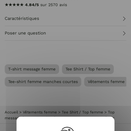
★★★★★
4.84/5
sur 2570 avis
Caractéristiques
Poser une question
T-shirt message femme
Tee Shirt / Top femme
Tee-shirt femme manches courtes
Vêtements femme
Accueil
>
Vêtements femme
>
Tee Shirt / Top femme
>
Top
message femme
>
T-shirt femme vert more amor por favor