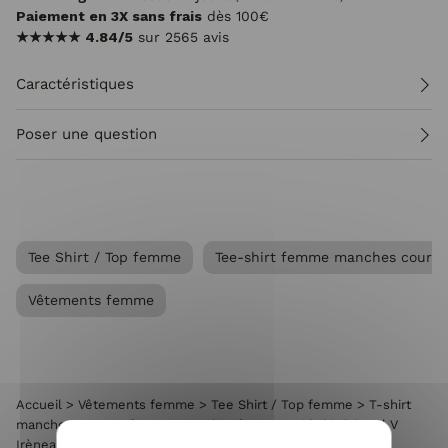
Paiement en 3X sans frais
dès 100€
★★★★★
4.84/5
sur 2565 avis
Caractéristiques
Poser une question
Tee Shirt / Top femme
Tee-shirt femme manches courte
Vêtements femme
Accueil
>
Vêtements femme
>
Tee Shirt / Top femme
>
T-shirt
manches courtes femme
>
T-Shirt femme uni kaki clair col V
Irènea