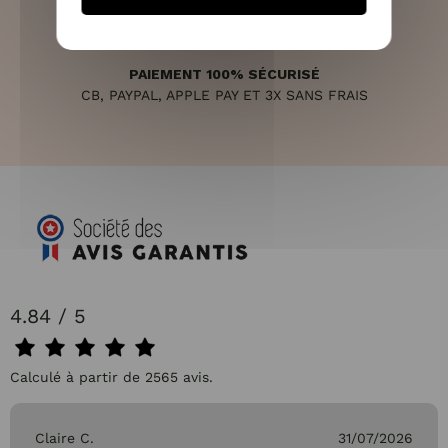
PAIEMENT 100% SÉCURISÉ
CB, PAYPAL, APPLE PAY ET 3X SANS FRAIS
4.84 / 5
Calculé à partir de 2565 avis.
Claire C.
31/07/2026