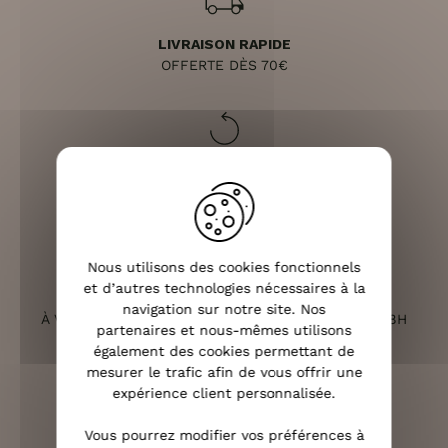
LIVRAISON RAPIDE
OFFERTE DÈS 70€
RETOURS SOUS 14 JOURS
(VOIR LES CONDITIONS)
Nous utilisons des cookies fonctionnels
et d’autres technologies nécessaires à la
SERVICE CLIENT
navigation sur notre site. Nos
À VOTRE ÉCOUTE DU LUNDI AU SAMEDI DE 10H À 18H
partenaires et nous-mêmes utilisons
également des cookies permettant de
mesurer le trafic afin de vous offrir une
expérience client personnalisée.
PAIEMENT 100% SÉCURISÉ
Vous pourrez modifier vos préférences à
CB, PAYPAL, APPLE PAY ET 3X SANS FRAIS