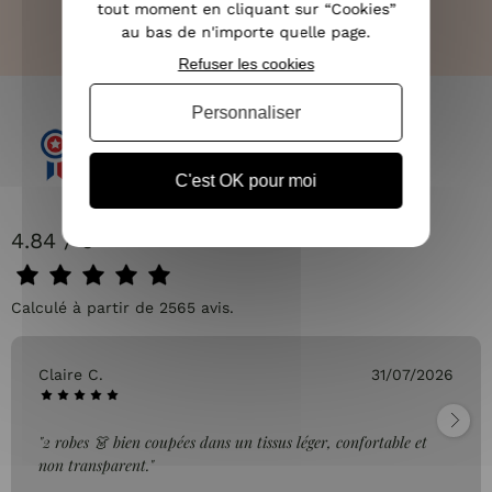
tout moment en cliquant sur “Cookies”
au bas de n'importe quelle page.
Refuser les cookies
Personnaliser
C'est OK pour moi
4.84 / 5
Calculé à partir de 2565 avis.
Claire C.
31/07/2026
"2 robes 👗 bien coupées dans un tissus léger, confortable et
non transparent."