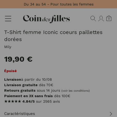
Panneau de gestion des cookies
Du 34 au 54 - Pour toutes les femmes
0
T-Shirt femme Iconic coeurs paillettes
dorées
Mily
19,90 €
Épuisé
Livraison
à partir du 10/08
Livraison gratuite
dès 70€
Retours gratuits
sous 14 jours
(voir les conditions)
Paiement en 3X sans frais
dès 100€
★★★★★
4.84/5
sur 2565 avis
Caractéristiques