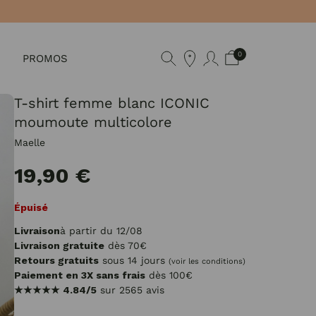
0
PROMOS
T-shirt femme blanc ICONIC
moumoute multicolore
Maelle
19,90 €
Épuisé
Livraison
à partir du 12/08
Livraison gratuite
dès 70€
Retours gratuits
sous 14 jours
(voir les conditions)
Paiement en 3X sans frais
dès 100€
★★★★★
4.84/5
sur 2565 avis