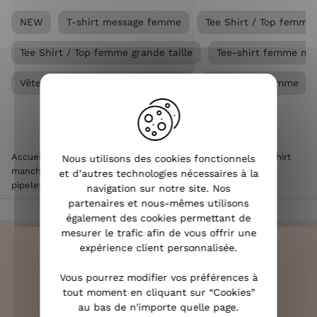
NEW
T-shirt message femme
Tee Shirt / Top femme
Tee Shirt / Top femme grande taille
Tee-shirt femme ma
Vêtements Grandes tailles femme
Vêtements femme
Accueil
>
Vêtements femme
>
Tee Shirt / Top femme
>
T-shirt
Nous utilisons des cookies fonctionnels
manches courtes femme
>
T-Shirt femme blanc broderie
et d’autres technologies nécessaires à la
pipelette vert agate
navigation sur notre site. Nos
partenaires et nous-mêmes utilisons
également des cookies permettant de
mesurer le trafic afin de vous offrir une
expérience client personnalisée.
Vous pourrez modifier vos préférences à
LIVRAISON RAPIDE
tout moment en cliquant sur “Cookies”
OFFERTE DÈS 70€
au bas de n'importe quelle page.