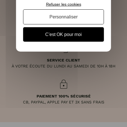
Refuser les cookies
Personnaliser
RETOURS SOUS 14 JOURS
(VOIR LES CONDITIONS)
C'est OK pour moi
SERVICE CLIENT
À VOTRE ÉCOUTE DU LUNDI AU SAMEDI DE 10H À 18H
PAIEMENT 100% SÉCURISÉ
CB, PAYPAL, APPLE PAY ET 3X SANS FRAIS