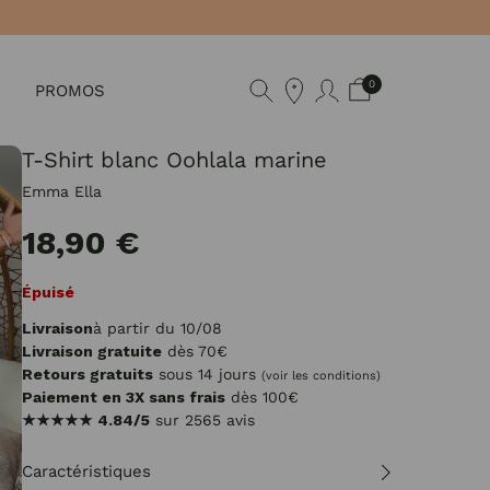
0
PROMOS
T-Shirt blanc Oohlala marine
Emma Ella
18,90 €
Épuisé
Livraison
à partir du 10/08
Livraison gratuite
dès 70€
Retours gratuits
sous 14 jours
(voir les conditions)
Paiement en 3X sans frais
dès 100€
★★★★★
4.84/5
sur 2565 avis
Caractéristiques