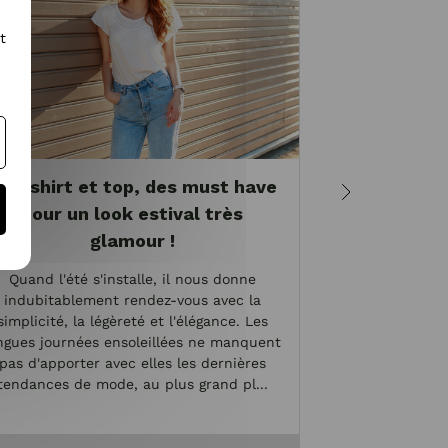
t
ee-shirt et top, des must have
Cet été, 
pour un look estival très
glamour !
Le soleil s’est 
Quand l'été s'installe, il nous donne
de son nez. L’occ
indubitablement rendez-vous avec la
ses meilleures pi
simplicité, la légèreté et l'élégance. Les
amis ainsi que
ngues journées ensoleillées ne manquent
terrasse. E
pas d'apporter avec elles les dernières
re
tendances de mode, au plus grand pl...
V