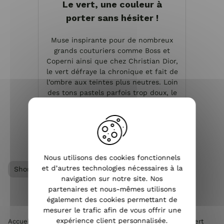
Le vert, une couleur à
porter sans hésiter !
Muse inspirante pour de nombreux
grands couturiers comme Boss et
Coperni ainsi que chez Christian Dior,
le vert défraye la chronique et fait de
l’ombre aux teintes plus neutres. Loin
des tons pastels parfois trop doux, le
vert grimpe ...
VOIR L'ARTICLE
Nous utilisons des cookies fonctionnels
et d’autres technologies nécessaires à la
Short femme
Vêtements femme
navigation sur notre site. Nos
partenaires et nous-mêmes utilisons
également des cookies permettant de
mesurer le trafic afin de vous offrir une
expérience client personnalisée.
Accueil
>
Vêtements femme
>
Short femme
>
Short Jade vert