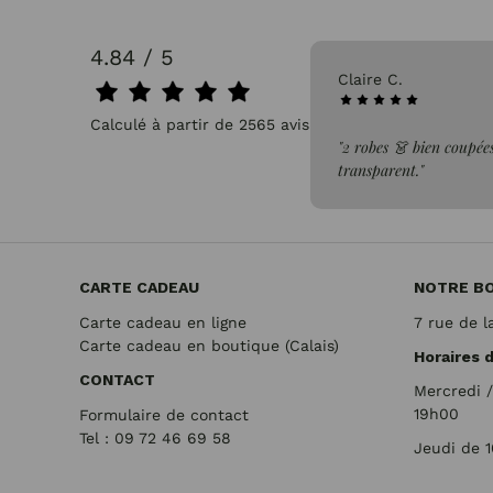
4.84 / 5
31/07/2026
Claire C.
Calculé à partir de 2565 avis.
faite de la commande"
"2 robes 👗 bien coupées
transparent."
CARTE CADEAU
NOTRE B
Carte cadeau en ligne
7 rue de l
Carte cadeau en boutique (Calais)
Horaires 
CONTACT
Mercredi 
19h00
Formulaire de contact
Tel : 09 72
46 69 58
Jeudi de 