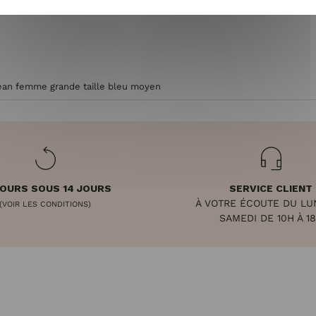
jean femme grande taille bleu moyen
OURS SOUS 14 JOURS
SERVICE CLIENT
À VOTRE ÉCOUTE DU LU
(VOIR LES CONDITIONS)
SAMEDI DE 10H À 1