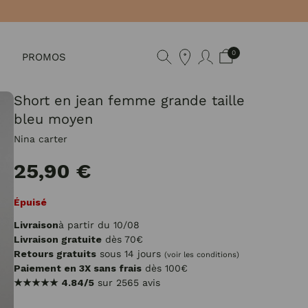
0
PROMOS
Short en jean femme grande taille
bleu moyen
Nina carter
25,90 €
Épuisé
Livraison
à partir du 10/08
Livraison gratuite
dès 70€
Retours gratuits
sous 14 jours
(voir les conditions)
Paiement en 3X sans frais
dès 100€
★★★★★
4.84/5
sur 2565 avis