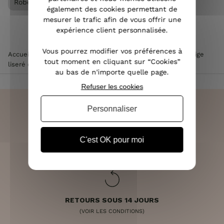
Robe femme
Vêtements femme
également des cookies permettant de
mesurer le trafic afin de vous offrir une
expérience client personnalisée.
Vous pourrez modifier vos préférences à
Accueil
>
Vêtements femme
>
Robe femme
>
Robe pull beige
tout moment en cliquant sur “Cookies”
liseré doré maille tressée ajourée et dos lacet
au bas de n'importe quelle page.
Refuser les cookies
Personnaliser
LIVRAISON RAPIDE
C'est OK pour moi
OFFERTE DÈS 70€
RETOURS SOUS 14 JOURS
(VOIR LES CONDITIONS)