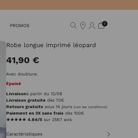
0
PROMOS
Robe longue imprimé léopard
41,90 €
Avec doublure.
Épuisé
Livraison
à partir du 12/08
Livraison gratuite
dès 70€
Retours gratuits
sous 14 jours
(voir les conditions)
Paiement en 3X sans frais
dès 100€
★★★★★
4.84/5
sur 2567 avis
Caractéristiques