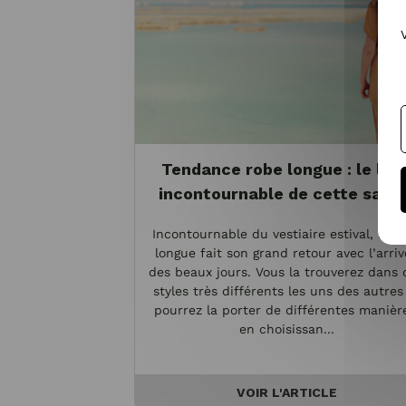
Tendance robe longue : le loo
incontournable de cette sais
Incontournable du vestiaire estival, la r
longue fait son grand retour avec l’arriv
des beaux jours. Vous la trouverez dans 
styles très différents les uns des autres
pourrez la porter de différentes manièr
en choisissan...
VOIR L'ARTICLE