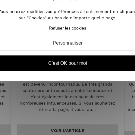
Vous pourrez modifier vos préférences à tout moment en cliquan
sur “Cookies” au bas de n'importe quelle page.
Refuser les cookies
Personnaliser
k
L'imprimé fleuri,
C'est OK pour moi
on
l'incontournable des tendances
obe
Dans le monde de la mode, le motif fleuri
ée
est devenu incontournable. De très grands
Qu
des
couturiers ont recours à cette tendance et
p
 et
c’est également le cas pour de très
t
es,
nombreuses influenceuses. Si vous souhaitez
être à la page, il vous fau...
inc
VOIR L'ARTICLE