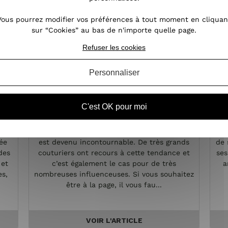
Vous pourrez modifier vos préférences à tout moment en cliquan
sur “Cookies” au bas de n'importe quelle page.
Refuser les cookies
Personnaliser
k
L'imprimé fleuri,
C'est OK pour moi
on
l'incontournable des tendances
obe
Dans le monde de la mode, le motif fleuri
Le 
ée
est devenu incontournable. De très grands
de 
des
couturiers ont recours à cette tendance et
ses
 et
c’est également le cas pour de très
a
es,
nombreuses influenceuses. Si vous souhaitez
être à la page, il vous fau...
VOIR L'ARTICLE