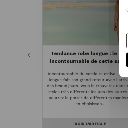
Tendance robe longue : le loo
incontournable de cette sais
Incontournable du vestiaire estival, la r
longue fait son grand retour avec l’arriv
des beaux jours. Vous la trouverez dans 
styles très différents les uns des autres
pourrez la porter de différentes manièr
en choisissan...
VOIR L'ARTICLE