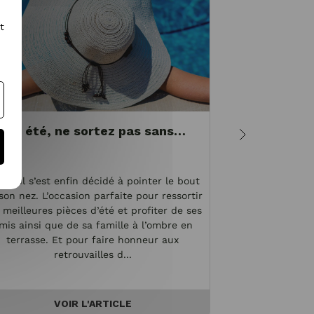
t
Cet été, ne sortez pas sans…
Le vert, u
sa
soleil s’est enfin décidé à pointer le bout
Muse inspirant
son nez. L’occasion parfaite pour ressortir
couturiers comm
 meilleures pièces d’été et profiter de ses
chez Christia
mis ainsi que de sa famille à l’ombre en
chronique et fai
terrasse. Et pour faire honneur aux
neutres. Loin d
retrouvailles d...
doux,
VOIR L'ARTICLE
V