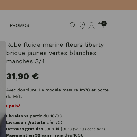
0
PROMOS
Robe fluide marine fleurs liberty
brique jaunes vertes blanches
manches 3/4
31,90 €
Avec doublure. Le modèle mesure 1m70 et porte
du M/L.
Épuisé
Livraison
à partir du 10/08
Livraison gratuite
dès 70€
Retours gratuits
sous 14 jours
(voir les conditions)
Paiement en 3X sans frais
dès 100€