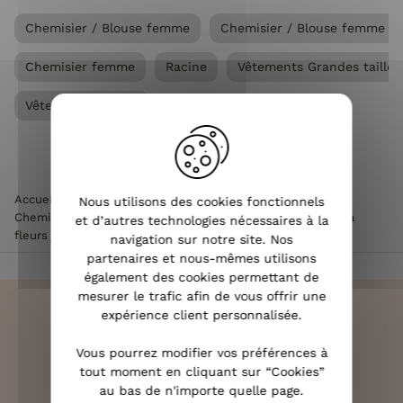
Chemisier / Blouse femme
Chemisier / Blouse femme gra
Chemisier femme
Racine
Vêtements Grandes taille
Vêtements femme
Accueil
>
Vêtements femme
>
Chemisier / Blouse femme
>
Nous utilisons des cookies fonctionnels
Chemisier femme
>
Chemisier femme blanc rayures fuchsia
et d’autres technologies nécessaires à la
fleurs jaunes et bleues
navigation sur notre site. Nos
partenaires et nous-mêmes utilisons
également des cookies permettant de
mesurer le trafic afin de vous offrir une
expérience client personnalisée.
Vous pourrez modifier vos préférences à
LIVRAISON RAPIDE
tout moment en cliquant sur “Cookies”
OFFERTE DÈS 70€
au bas de n'importe quelle page.