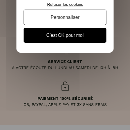
Refuser les cookies
Personnaliser
RETOURS SOUS 14 JOURS
(VOIR LES CONDITIONS)
C'est OK pour moi
SERVICE CLIENT
À VOTRE ÉCOUTE DU LUNDI AU SAMEDI DE 10H À 18H
PAIEMENT 100% SÉCURISÉ
CB, PAYPAL, APPLE PAY ET 3X SANS FRAIS