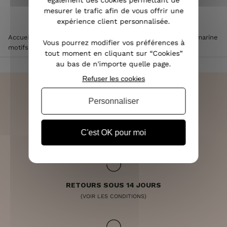
également des cookies permettant de
mesurer le trafic afin de vous offrir une
expérience client personnalisée.
Accueil
>
Vêtements femme
>
Robe femme
>
Robe droite marine
Vous pourrez modifier vos préférences à
motifs camels et losanges cuivrés
tout moment en cliquant sur “Cookies”
au bas de n'importe quelle page.
Refuser les cookies
Personnaliser
LIVRAISON RAPIDE
OFFERTE DÈS 70€
C'est OK pour moi
RETOURS SOUS 14 JOURS
(VOIR LES CONDITIONS)