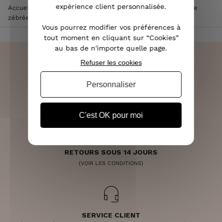
expérience client personnalisée.
Accueil
>
Vêtements femme
>
Robe femme
>
Robe chemise
zébrée noire et blanche
Vous pourrez modifier vos préférences à
tout moment en cliquant sur “Cookies”
au bas de n'importe quelle page.
Refuser les cookies
Personnaliser
LIVRAISON RAPIDE
OFFERTE DÈS 70€
C'est OK pour moi
RETOURS SOUS 14 JOURS
(VOIR LES CONDITIONS)
SERVICE CLIENT