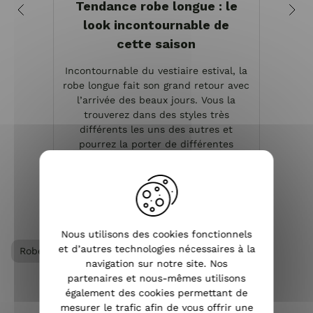
Tendance robe longue : le
look incontournable de
cette saison
Le sol
Incontournable du vestiaire estival, la
bout
robe longue fait son grand retour avec
pour
l’arrivée des beaux jours. Vous la
d’été
trouverez dans des styles très
de sa
différents les uns des autres et
pour
pourrez la porter de différentes
manières, en choisissan...
VOIR L'ARTICLE
Nous utilisons des cookies fonctionnels
et d’autres technologies nécessaires à la
Robe femme
Vêtements femme
navigation sur notre site. Nos
partenaires et nous-mêmes utilisons
également des cookies permettant de
mesurer le trafic afin de vous offrir une