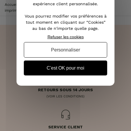
expérience client personnalisée.
Accueil
>
Vêtements femme
>
Robe femme
>
Robe beige
imprimé floral marine et noir
Vous pourrez modifier vos préférences à
tout moment en cliquant sur “Cookies”
au bas de n'importe quelle page.
Refuser les cookies
Personnaliser
LIVRAISON RAPIDE
OFFERTE DÈS 70€
C'est OK pour moi
RETOURS SOUS 14 JOURS
(VOIR LES CONDITIONS)
SERVICE CLIENT