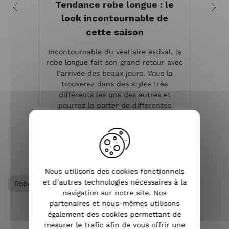
Tendance robe longue : le
look incontournable de
cette saison
Le sol
Incontournable du vestiaire estival, la
bout
robe longue fait son grand retour avec
pour
l’arrivée des beaux jours. Vous la
d’été
trouverez dans des styles très
de sa
différents les uns des autres et
pour
pourrez la porter de différentes
manières, en choisissan...
VOIR L'ARTICLE
Nous utilisons des cookies fonctionnels
et d’autres technologies nécessaires à la
Robe femme
Vêtements femme
navigation sur notre site. Nos
partenaires et nous-mêmes utilisons
également des cookies permettant de
mesurer le trafic afin de vous offrir une