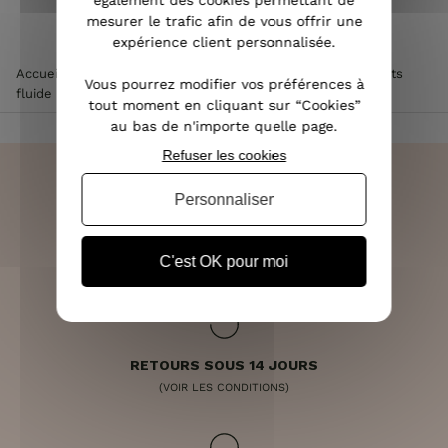
également des cookies permettant de
mesurer le trafic afin de vous offrir une
expérience client personnalisée.
Accueil
>
Vêtements femme
>
Robe femme
>
Robe à volants
Vous pourrez modifier vos préférences à
fluide noire petites fleurs roses et blanches
tout moment en cliquant sur “Cookies”
au bas de n'importe quelle page.
Refuser les cookies
Personnaliser
LIVRAISON RAPIDE
OFFERTE DÈS 70€
C'est OK pour moi
RETOURS SOUS 14 JOURS
(VOIR LES CONDITIONS)