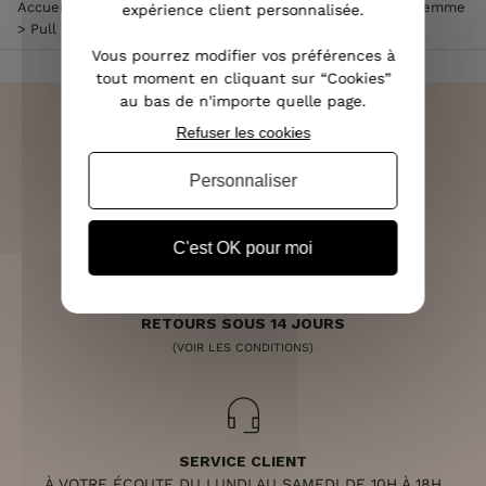
Accueil
>
Vêtements femme
>
Pull femme
>
Pull col rond femme
expérience client personnalisée.
>
Pull marinière noir blanc cassé coeur rose
Vous pourrez modifier vos préférences à
tout moment en cliquant sur “Cookies”
au bas de n'importe quelle page.
Refuser les cookies
Personnaliser
LIVRAISON RAPIDE
OFFERTE DÈS 70€
C'est OK pour moi
RETOURS SOUS 14 JOURS
(VOIR LES CONDITIONS)
SERVICE CLIENT
À VOTRE ÉCOUTE DU LUNDI AU SAMEDI DE 10H À 18H