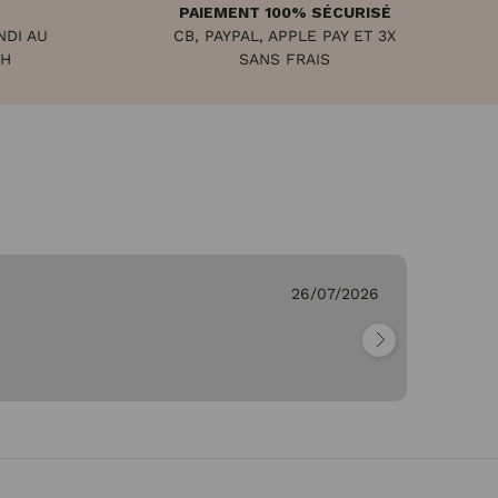
PAIEMENT 100% SÉCURISÉ
NDI AU
CB, PAYPAL, APPLE PAY ET 3X
8H
SANS FRAIS
C.
26/07/2026
Vé
"M
re