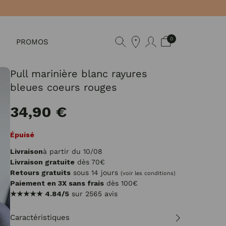
0
PROMOS
Pull marinière blanc rayures
bleues coeurs rouges
34,90 €
Épuisé
Livraison
à partir du 10/08
Livraison gratuite
dès 70€
Retours gratuits
sous 14 jours
(voir les conditions)
Paiement en 3X sans frais
dès 100€
★★★★★
4.84/5
sur 2565 avis
Caractéristiques