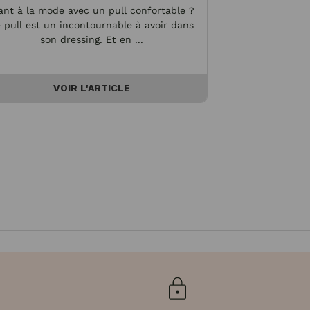
ant à la mode avec un pull confortable ?
Cette morpholog
 pull est un incontournable à avoir dans
féminine et f
son dressing. Et en ...
Toutefo
VOIR L'ARTICLE
V