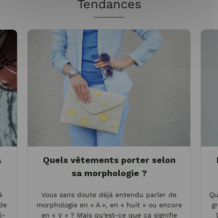
Tendances
a
Quels vêtements porter selon
sa morphologie ?
à
Vous sans doute déjà entendu parler de
Qu
 de
morphologie en « A », en « huit » ou encore
gr
i-
en « V » ? Mais qu’est-ce que ça signifie