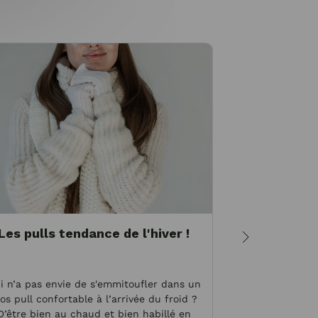
Les pulls tendance de l'hiver !
Morphol
vête
i n’a pas envie de s'emmitoufler dans un
Vos hanches son
os pull confortable à l’arrivée du froid ?
épaules ? Vous 
D’être bien au chaud et bien habillé en
de doute, vous