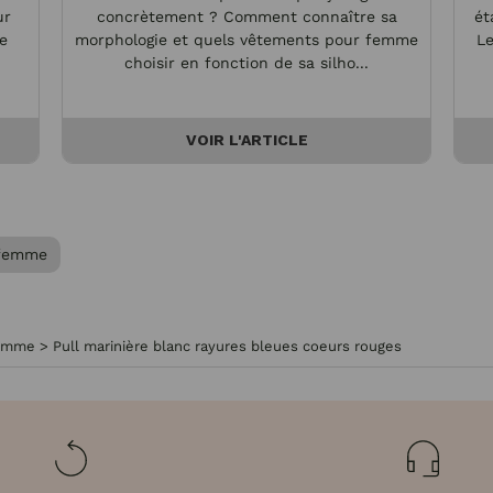
ur
concrètement ? Comment connaître sa
ét
de
morphologie et quels vêtements pour femme
Le
choisir en fonction de sa silho...
VOIR L'ARTICLE
 femme
femme
>
Pull marinière blanc rayures bleues coeurs rouges