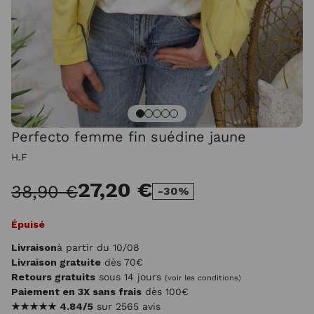
Perfecto femme fin suédine jaune
H.F
27,20 €
38,90 €
-30%
Épuisé
Livraison
à partir du 10/08
Livraison gratuite
dès 70€
Retours gratuits
sous 14 jours
(voir les conditions)
Paiement en 3X sans frais
dès 100€
★★★★★
4.84/5
sur 2565 avis