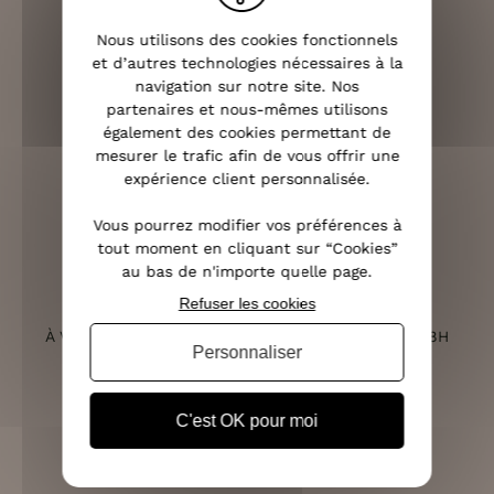
LIVRAISON RAPIDE
Nous utilisons des cookies fonctionnels
OFFERTE DÈS 70€
et d’autres technologies nécessaires à la
navigation sur notre site. Nos
partenaires et nous-mêmes utilisons
également des cookies permettant de
mesurer le trafic afin de vous offrir une
RETOURS SOUS 14 JOURS
expérience client personnalisée.
(VOIR LES CONDITIONS)
Vous pourrez modifier vos préférences à
tout moment en cliquant sur “Cookies”
au bas de n'importe quelle page.
Refuser les cookies
SERVICE CLIENT
À VOTRE ÉCOUTE DU LUNDI AU SAMEDI DE 10H À 18H
Personnaliser
C'est OK pour moi
PAIEMENT 100% SÉCURISÉ
CB, PAYPAL, APPLE PAY ET 3X SANS FRAIS