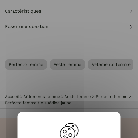
Caractéristiques
Poser une question
Perfecto femme
Veste femme
Vêtements femme
Accueil
>
Vêtements femme
>
Veste femme
>
Perfecto femme
>
Perfecto femme fin suédine jaune