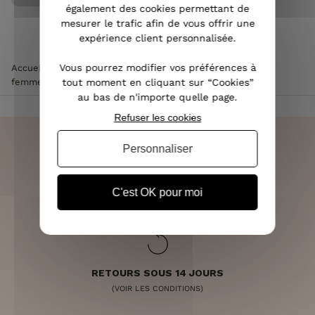
également des cookies permettant de
mesurer le trafic afin de vous offrir une
expérience client personnalisée.
Vous pourrez modifier vos préférences à
Accueil
>
Vêtements femme
>
Pantalon femme
>
Pantalon
tout moment en cliquant sur “Cookies”
femme slim beige taille haute 7/8
au bas de n'importe quelle page.
Refuser les cookies
Personnaliser
LIVRAISON RAPIDE
C'est OK pour moi
OFFERTE DÈS 70€
RETOURS SOUS 14 JOURS
(VOIR LES CONDITIONS)