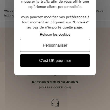
mesurer le trafic afin de vous offrir une
expérience client personnalisée.
Accueil
>
Vêtements femme
>
Pantalon femme
>
Pantalon paper
bag noir
Vous pourrez modifier vos préférences à
tout moment en cliquant sur “Cookies”
au bas de n'importe quelle page.
Refuser les cookies
Personnaliser
LIVRAISON RAPIDE
OFFERTE DÈS 70€
C'est OK pour moi
RETOURS SOUS 14 JOURS
(VOIR LES CONDITIONS)