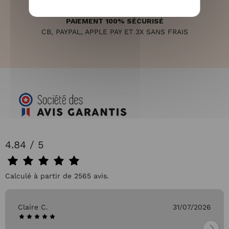
PAIEMENT 100% SÉCURISÉ
CB, PAYPAL, APPLE PAY ET 3X SANS FRAIS
4.84 / 5
Calculé à partir de 2565 avis.
Claire C.
31/07/2026