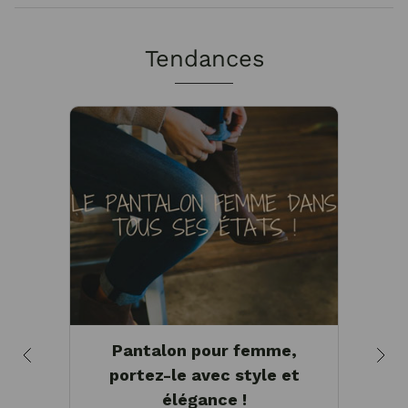
Tendances
Pantalon pour femme,
Mor
portez-le avec style et
vo
élégance !