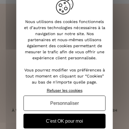
Nous utilisons des cookies fonctionnels
et d’autres technologies nécessaires à la
LIVRAISON RAPIDE
navigation sur notre site. Nos
OFFERTE DÈS 70€
partenaires et nous-mêmes utilisons
également des cookies permettant de
mesurer le trafic afin de vous offrir une
expérience client personnalisée.
RETOURS SOUS 14 JOURS
Vous pourrez modifier vos préférences à
(VOIR LES CONDITIONS)
tout moment en cliquant sur “Cookies”
au bas de n'importe quelle page.
Refuser les cookies
Personnaliser
SERVICE CLIENT
À VOTRE ÉCOUTE DU LUNDI AU SAMEDI DE 10H À 18H
C'est OK pour moi