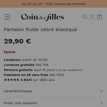
Panneau de gestion des cookies
Du 34 au 54 - Pour toutes les femmes
0
Pantalon fluide zébré élastiqué
29,90 €
Épuisé
Livraison
à partir du 10/08
Livraison gratuite
dès 70€
Retours gratuits
sous 14 jours
(voir les conditions)
Paiement en 3X sans frais
dès 100€
★★★★★
4.84/5
sur 2565 avis
Caractéristiques
Poser une question