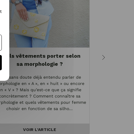
t
Quels vêtements porter selon
Morphol
sa morphologie ?
vête
Vous sans doute déjà entendu parler de
Vos hanches son
rphologie en « A », en « huit » ou encore
épaules ? Vous 
n « V » ? Mais qu’est-ce que ça signifie
de doute, vous
concrètement ? Comment connaître sa
Cette morpholog
phologie et quels vêtements pour femme
féminine et f
choisir en fonction de sa silho...
Toutefo
VOIR L'ARTICLE
V