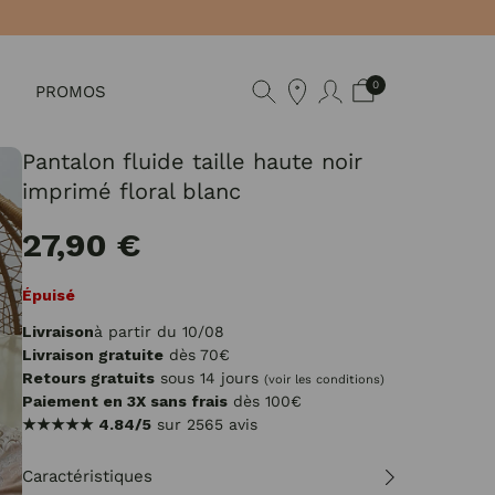
0
PROMOS
Pantalon fluide taille haute noir
imprimé floral blanc
27,90 €
Épuisé
Livraison
à partir du 10/08
Livraison gratuite
dès 70€
Retours gratuits
sous 14 jours
(voir les conditions)
Paiement en 3X sans frais
dès 100€
★★★★★
4.84/5
sur 2565 avis
Caractéristiques