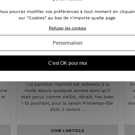
Vous pourrez modifier vos préférences à tout moment en cliquan
sur “Cookies” au bas de n'importe quelle page.
Refuser les cookies
Personnaliser
le
Pantalon imprimé : la tendance
C'est OK pour moi
à porter cette saison !
e de
L’imprimé, c’est fun, c’est gai, c’est tendance
! Le pantalon imprimé est redevenu à la
mo
emme
mode depuis quelques années alors qu’il
e
 et
était perçu comme vieillot, décalé, has been
! Et pourtant, pour la saison Printemps-Été
mor
2021, il revient ...
VOIR L'ARTICLE