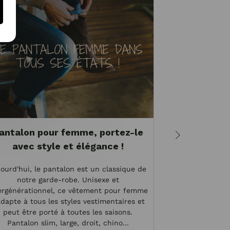
antalon pour femme, portez-le
Pantalon i
avec style et élégance !
à port
ourd'hui, le pantalon est un classique de
L’imprimé, c’est 
notre garde-robe. Unisexe et
! Le pantalon
ergénérationnel, ce vêtement pour femme
mode depuis qu
adapte à tous les styles vestimentaires et
était perçu comm
peut être porté à toutes les saisons.
! Et pourtant, 
Pantalon slim, large, droit, chino...
202