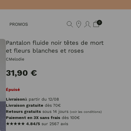
0
PROMOS
Pantalon fluide noir têtes de mort
et fleurs blanches et roses
CMelodie
31,90 €
Épuisé
Livraison
à partir du 12/08
Livraison gratuite
dès 70€
Retours gratuits
sous 14 jours
(voir les conditions)
Paiement en 3X sans frais
dès 100€
★★★★★
4.84/5
sur 2567 avis