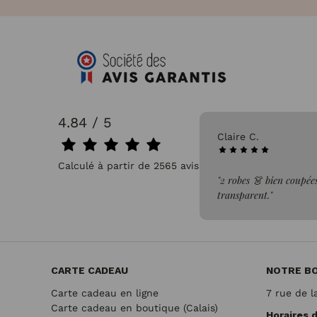
4.84 / 5
31/07/2026
Pascale P.
Calculé à partir de 2565 avis.
dans un tissus léger, confortable et non
"très bien"
CARTE CADEAU
NOTRE B
Carte cadeau en ligne
7 rue de l
Carte cadeau en boutique (Calais)
Horaires 