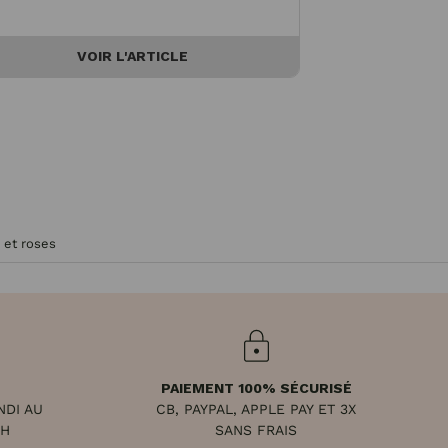
VOIR L'ARTICLE
V
 et roses
PAIEMENT 100% SÉCURISÉ
NDI AU
CB, PAYPAL, APPLE PAY ET 3X
8H
SANS FRAIS