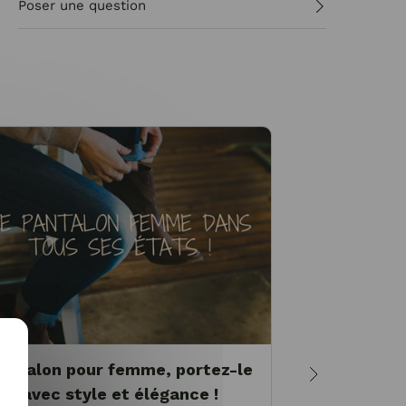
Poser une question
antalon pour femme, portez-le
Pantalon i
avec style et élégance !
à port