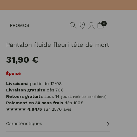
0
PROMOS
Pantalon fluide fleuri tête de mort
31,90 €
Épuisé
Livraison
à partir du 12/08
Livraison gratuite
dès 70€
Retours gratuits
sous 14 jours
(voir les conditions)
Paiement en 3X sans frais
dès 100€
★★★★★
4.84/5
sur 2570 avis
Caractéristiques