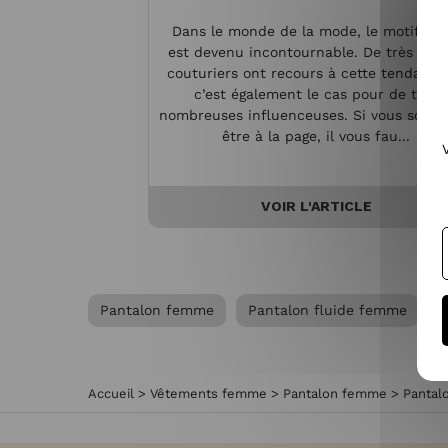
Dans le monde de la mode, le motif fleu
est devenu incontournable. De très gra
couturiers ont recours à cette tendance
c’est également le cas pour de très
nombreuses influenceuses. Si vous souha
être à la page, il vous fau...
VOIR L'ARTICLE
Pantalon femme
Pantalon fluide femme
Accueil
>
Vêtements femme
>
Pantalon femme
>
Pantal