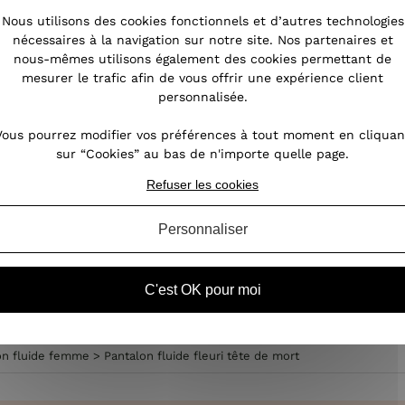
Nous utilisons des cookies fonctionnels et d’autres technologies
ri
L’hiver est de retour et on commence à
Auj
nécessaires à la navigation sur notre site. Nos partenaires et
nds
grelotter sous son trench ! Il est temps de
nous-mêmes utilisons également des cookies permettant de
 et
remiser au placard ses vêtements de mi-
int
mesurer le trafic afin de vous offrir une expérience client
saison et de sortir l’artillerie lourde pour
s’
personnalisée.
itez
affronter le froid ! Mais pas question de
renoncer pour autant à la...
Vous pourrez modifier vos préférences à tout moment en cliquan
sur “Cookies” au bas de n'importe quelle page.
Refuser les cookies
VOIR L'ARTICLE
Personnaliser
Vêtements femme
C'est OK pour moi
on fluide femme
>
Pantalon fluide fleuri tête de mort