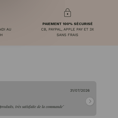
PAIEMENT 100% SÉCURISÉ
NDI AU
CB, PAYPAL, APPLE PAY ET 3X
8H
SANS FRAIS
.
31/07/2026
Cl
s produits, très satisfaite de la commande"
"2
tr