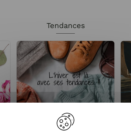
Tendances
Entre tendance et confort, la
P
es
collection hiver est là