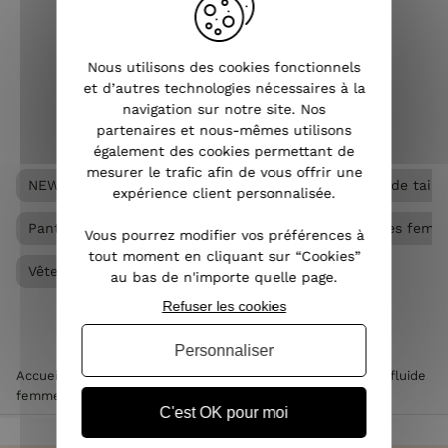
vestimentaires et peut être porté à
toutes les saisons. Pantalon slim, large,
droit, chino...
Nous utilisons des cookies fonctionnels
et d’autres technologies nécessaires à la
VOIR L'ARTICLE
navigation sur notre site. Nos
partenaires et nous-mêmes utilisons
également des cookies permettant de
mesurer le trafic afin de vous offrir une
NEW
Pantalon femme
Pantalon femme grande taille
expérience client personnalisée.
Pantalon fluide femme
Vêtements Grandes tailles femm
Vous pourrez modifier vos préférences à
tout moment en cliquant sur “Cookies”
Vêtements femme
au bas de n'importe quelle page.
Refuser les cookies
Personnaliser
Accueil
>
Vêtements femme
>
Pantalon femme
>
Pantalon fluide
femme
>
Pantalon femme fluide marron Aricia
C'est OK pour moi