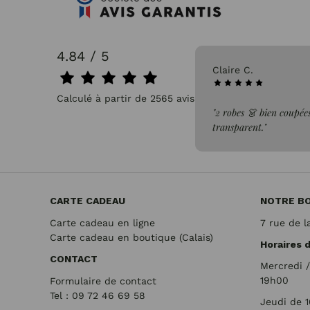
4.84 / 5
Claire C.
31/0
Calculé à partir de 2565 avis.
"2 robes 👗 bien coupées dans un tissus léger, confortable et no
transparent."
CARTE CADEAU
NOTRE B
Carte cadeau en ligne
7 rue de l
Carte cadeau en boutique (Calais)
Horaires 
CONTACT
Mercredi 
19h00
Formulaire de contact
Tel : 09 72
46 69 58
Jeudi de 