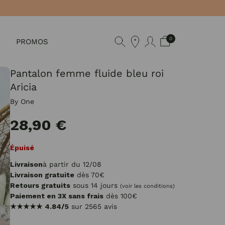
0
PROMOS
Pantalon femme fluide bleu roi
Aricia
By One
28,90 €
Épuisé
Livraison
à partir du 12/08
Livraison gratuite
dès 70€
Retours gratuits
sous 14 jours
(voir les conditions)
Paiement en 3X sans frais
dès 100€
★★★★★
4.84/5
sur 2565 avis