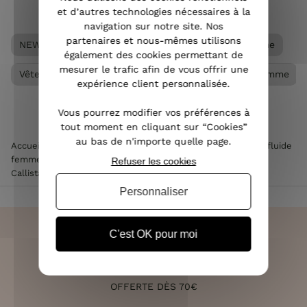
et d’autres technologies nécessaires à la
navigation sur notre site. Nos
partenaires et nous-mêmes utilisons
NEW
Pantalon femme
Pantalon fluide femme
également des cookies permettant de
mesurer le trafic afin de vous offrir une
Vêtements Grandes tailles femme
Vêtements femme
expérience client personnalisée.
Vous pourrez modifier vos préférences à
tout moment en cliquant sur “Cookies”
au bas de n'importe quelle page.
Accueil
>
Vêtements femme
>
Pantalon femme
>
Pantalon fluide
femme
>
Pantalon femme fluide beige sable ceinture bijou
Refuser les cookies
Callista
Personnaliser
C'est OK pour moi
LIVRAISON RAPIDE
OFFERTE DÈS 70€