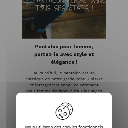
Pantalon pour femme,
portez-le avec style et
élégance !
Aujourd'hui, le pantalon est un
classique de notre garde-robe. Unisexe
et intergénérationnel, ce vêtement
pour femme s’adapte à tous les styles
vestimentaires et peut être porté à
toutes les saisons. Pantalon slim, large,
droit, chino...
VOIR L'ARTICLE
Nous utilisons des cookies fonctionnels