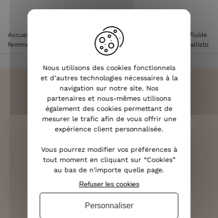
Accueil
>
Vêtements femme
>
Pantalon femme
>
Pantalon fluide
femme
>
Pantalon femme élastiqué coupe large et fluide Callisto
Nous utilisons des cookies fonctionnels
et d’autres technologies nécessaires à la
navigation sur notre site. Nos
partenaires et nous-mêmes utilisons
également des cookies permettant de
LIVRAISON RAPIDE
mesurer le trafic afin de vous offrir une
OFFERTE DÈS 70€
expérience client personnalisée.
Vous pourrez modifier vos préférences à
tout moment en cliquant sur “Cookies”
au bas de n'importe quelle page.
RETOURS SOUS 14 JOURS
Refuser les cookies
(VOIR LES CONDITIONS)
Personnaliser