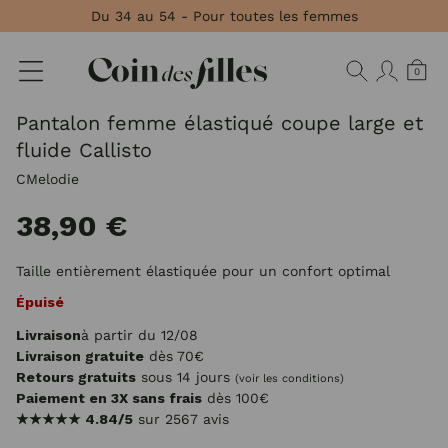
Panneau de gestion des cookies
Du 34 au 54 - Pour toutes les femmes
0
Pantalon femme élastiqué coupe large et
fluide Callisto
CMelodie
38,90 €
Taille entièrement élastiquée pour un confort optimal
Épuisé
Livraison
à partir du 12/08
Livraison gratuite
dès 70€
Retours gratuits
sous 14 jours
(voir les conditions)
Paiement en 3X sans frais
dès 100€
★★★★★
4.84/5
sur 2567 avis