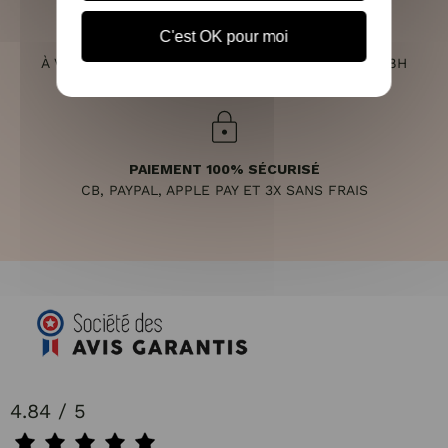
C'est OK pour moi
SERVICE CLIENT
À VOTRE ÉCOUTE DU LUNDI AU SAMEDI DE 10H À 18H
PAIEMENT 100% SÉCURISÉ
CB, PAYPAL, APPLE PAY ET 3X SANS FRAIS
4.84 / 5