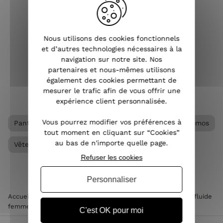
classique de notre garde-robe. Unisexe
et intergénérationnel, ce vêtement
pour femme s’adapte à tous les styles
vestimentaires et peut être porté à
Nous utilisons des cookies fonctionnels
toutes les saisons. Pantalon slim, large,
et d’autres technologies nécessaires à la
droit, chino...
navigation sur notre site. Nos
partenaires et nous-mêmes utilisons
également des cookies permettant de
VOIR L'ARTICLE
mesurer le trafic afin de vous offrir une
expérience client personnalisée.
Vous pourrez modifier vos préférences à
Pantalon femme
Pantalon fluide femme
Promos
tout moment en cliquant sur “Cookies”
au bas de n'importe quelle page.
Vêtements femme
Refuser les cookies
Personnaliser
Accueil
>
Vêtements femme
>
Pantalon femme
>
Pantalon fluide
femme
>
Pantalon de tailleur femme rouge bordeaux
C'est OK pour moi