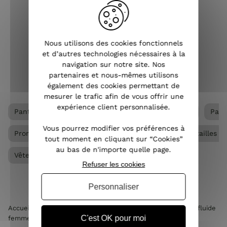
et intergénérationnel, ce vêtement
pour femme s’adapte à tous les styles
vestimentaires et peut être porté à
toutes les saisons. Pantalon slim, large,
Nous utilisons des cookies fonctionnels
droit, chino...
et d’autres technologies nécessaires à la
navigation sur notre site. Nos
VOIR L'ARTICLE
partenaires et nous-mêmes utilisons
également des cookies permettant de
mesurer le trafic afin de vous offrir une
expérience client personnalisée.
Pantalon femme
Pantalon femme grande taille
Pant
Vous pourrez modifier vos préférences à
Promos
Ventes privées
Vêtements Grandes tailles 
tout moment en cliquant sur “Cookies”
au bas de n'importe quelle page.
Vêtements femme
Refuser les cookies
Personnaliser
Accueil
>
Vêtements femme
>
Pantalon femme
>
Pantalon fluide
C'est OK pour moi
femme
>
Pantalon de tailleur femme camel clair