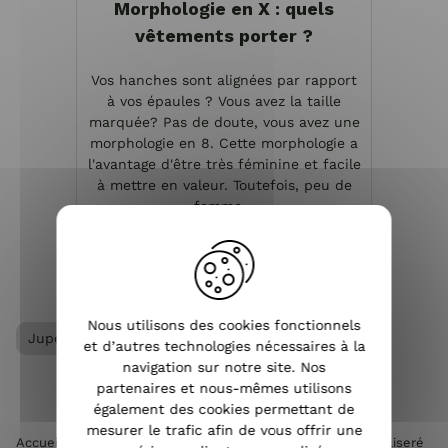
Morphologie en X : quels
vêtements porter ?
Vos hanches sont alignées par rapport
à vos épaules ? Vous avez la taille
marquée? Pas de doute, vous avez une
morphologie en 8. Cette morphologie a
l'avantage d'être très féminine et facile
à mettre en valeur. Toutefois, peu de
femme...
VOIR L'ARTICLE
Nous utilisons des cookies fonctionnels
Jupe femme
Vêtements femme
et d’autres technologies nécessaires à la
navigation sur notre site. Nos
partenaires et nous-mêmes utilisons
également des cookies permettant de
mesurer le trafic afin de vous offrir une
Accueil
>
Vêtements femme
>
Jupe femme
>
Jupe noire à liseré