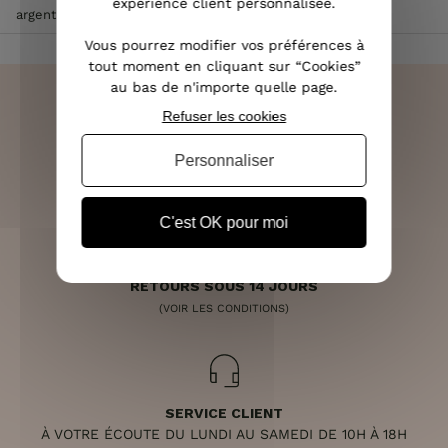
expérience client personnalisée.
argent
Vous pourrez modifier vos préférences à
tout moment en cliquant sur “Cookies”
au bas de n'importe quelle page.
Refuser les cookies
LIVRAISON RAPIDE
Personnaliser
OFFERTE DÈS 70€
C'est OK pour moi
RETOURS SOUS 14 JOURS
(VOIR LES CONDITIONS)
SERVICE CLIENT
À VOTRE ÉCOUTE DU LUNDI AU SAMEDI DE 10H À 18H