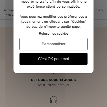
mesurer le trafic afin de vous offrir une
expérience client personnalisée.
Accueil
>
Vêtements femme
>
Jean femme
>
Jean large femme
>
Jean wide leg
Vous pourrez modifier vos préférences à
tout moment en cliquant sur “Cookies”
au bas de n'importe quelle page.
Refuser les cookies
Personnaliser
LIVRAISON RAPIDE
OFFERTE DÈS 70€
C'est OK pour moi
RETOURS SOUS 14 JOURS
(VOIR LES CONDITIONS)