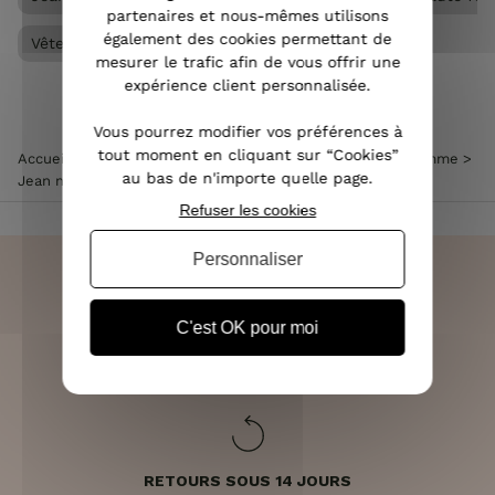
partenaires et nous-mêmes utilisons
également des cookies permettant de
Vêtements femme
mesurer le trafic afin de vous offrir une
expérience client personnalisée.
Vous pourrez modifier vos préférences à
tout moment en cliquant sur “Cookies”
Accueil
>
Vêtements femme
>
Jean femme
>
Jean slim femme
>
au bas de n'importe quelle page.
Jean noir épais slim taille haute coupe confort
Refuser les cookies
Personnaliser
C'est OK pour moi
LIVRAISON RAPIDE
OFFERTE DÈS 70€
RETOURS SOUS 14 JOURS