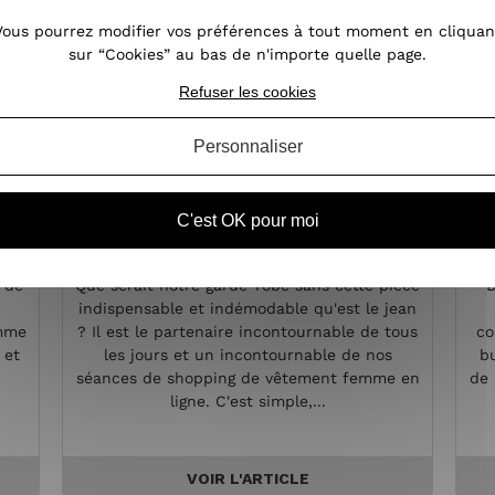
Vous pourrez modifier vos préférences à tout moment en cliquan
sur “Cookies” au bas de n'importe quelle page.
Refuser les cookies
Personnaliser
le
Jean femme : bien choisir sa
C'est OK pour moi
coupe
p
e de
Que serait notre garde-robe sans cette pièce
D
indispensable et indémodable qu'est le jean
emme
? Il est le partenaire incontournable de tous
co
 et
les jours et un incontournable de nos
bu
séances de shopping de vêtement femme en
de 
ligne. C'est simple,...
VOIR L'ARTICLE