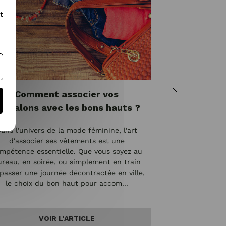
t
Comment associer vos
L'art d'
antalons avec les bons hauts ?
femme ave
ans l'univers de la mode féminine, l'art
Dans l'unive
d'associer ses vêtements est une
féminine, le t
mpétence essentielle. Que vous soyez au
choix, se rév
reau, en soirée, ou simplement en train
simple basique. 
passer une journée décontractée en ville,
il traverse les 
le choix du bon haut pour accom...
une aisa
VOIR L'ARTICLE
V