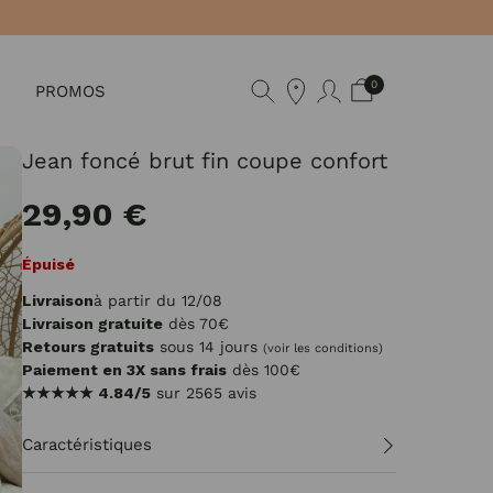
0
PROMOS
Jean foncé brut fin coupe confort
29,90 €
Épuisé
Livraison
à partir du 12/08
Livraison gratuite
dès 70€
Retours gratuits
sous 14 jours
(voir les conditions)
Paiement en 3X sans frais
dès 100€
★★★★★
4.84/5
sur 2565 avis
Caractéristiques