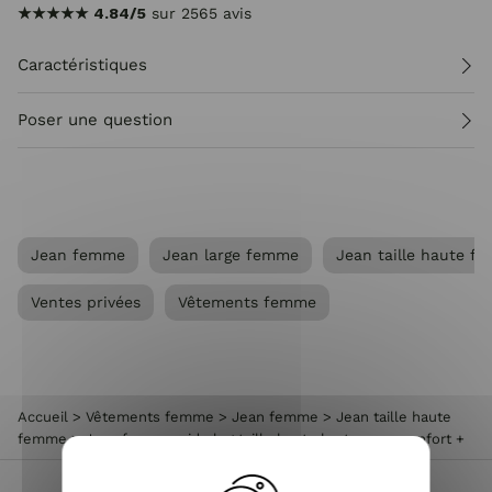
★★★★★
4.84/5
sur 2565 avis
Caractéristiques
Poser une question
Jean femme
Jean large femme
Jean taille haute f
Ventes privées
Vêtements femme
Accueil
>
Vêtements femme
>
Jean femme
>
Jean taille haute
femme
>
Jean femme wide leg taille haute brut coupe confort +