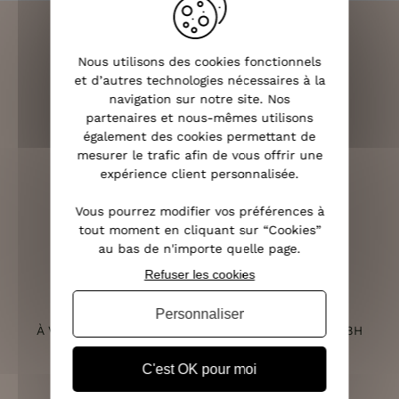
Nous utilisons des cookies fonctionnels
et d’autres technologies nécessaires à la
LIVRAISON RAPIDE
navigation sur notre site. Nos
OFFERTE DÈS 70€
partenaires et nous-mêmes utilisons
également des cookies permettant de
mesurer le trafic afin de vous offrir une
expérience client personnalisée.
RETOURS SOUS 14 JOURS
Vous pourrez modifier vos préférences à
(VOIR LES CONDITIONS)
tout moment en cliquant sur “Cookies”
au bas de n'importe quelle page.
Refuser les cookies
SERVICE CLIENT
Personnaliser
À VOTRE ÉCOUTE DU LUNDI AU SAMEDI DE 10H À 18H
C'est OK pour moi