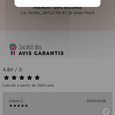
PAIEMENT 100% SÉCURISÉ
CB, PAYPAL, APPLE PAY ET 3X SANS FRAIS
4.84 / 5
Calculé à partir de 2565 avis.
Claire C.
31/07/2026