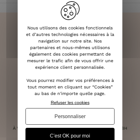
Nous utilisons des cookies fonctionnels
et d’autres technologies nécessaires à la
navigation sur notre site. Nos
LIVRAISON RAPIDE
partenaires et nous-mêmes utilisons
OFFERTE DÈS 70€
également des cookies permettant de
mesurer le trafic afin de vous offrir une
expérience client personnalisée.
Vous pourrez modifier vos préférences à
RETOURS SOUS 14 JOURS
tout moment en cliquant sur “Cookies”
(VOIR LES CONDITIONS)
au bas de n'importe quelle page.
Refuser les cookies
Personnaliser
SERVICE CLIENT
À VOTRE ÉCOUTE DU LUNDI AU SAMEDI DE 10H À 18H
C'est OK pour moi