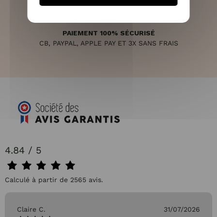
PAIEMENT 100% SÉCURISÉ
CB, PAYPAL, APPLE PAY ET 3X SANS FRAIS
4.84 / 5
Calculé à partir de 2565 avis.
Claire C.
31/07/2026