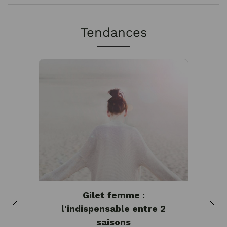
Tendances
Gilet femme :
C
l'indispensable entre 2
ma
saisons