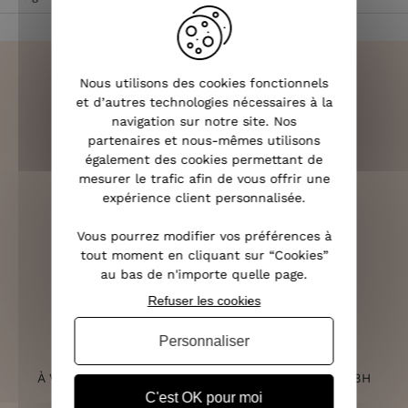
Nous utilisons des cookies fonctionnels
et d’autres technologies nécessaires à la
navigation sur notre site. Nos
LIVRAISON RAPIDE
partenaires et nous-mêmes utilisons
OFFERTE DÈS 70€
également des cookies permettant de
mesurer le trafic afin de vous offrir une
expérience client personnalisée.
Vous pourrez modifier vos préférences à
RETOURS SOUS 14 JOURS
tout moment en cliquant sur “Cookies”
(VOIR LES CONDITIONS)
au bas de n'importe quelle page.
Refuser les cookies
Personnaliser
SERVICE CLIENT
À VOTRE ÉCOUTE DU LUNDI AU SAMEDI DE 10H À 18H
C'est OK pour moi