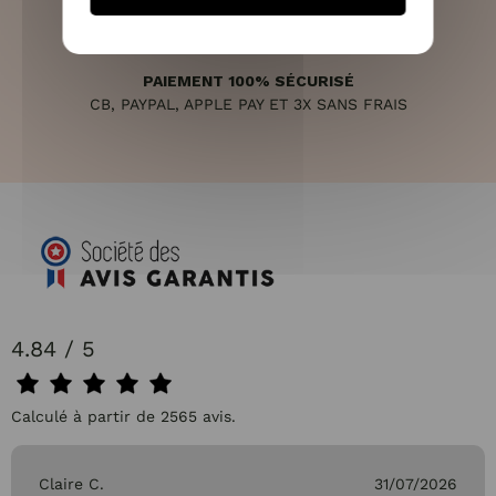
PAIEMENT 100% SÉCURISÉ
CB, PAYPAL, APPLE PAY ET 3X SANS FRAIS
4.84 / 5
Calculé à partir de 2565 avis.
Claire C.
31/07/2026