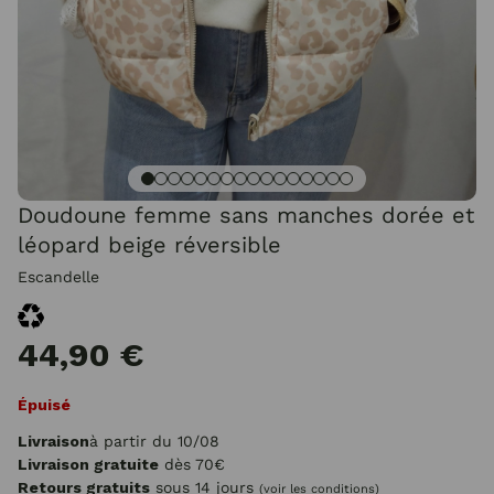
Doudoune femme sans manches dorée et
léopard beige réversible
Escandelle
44,90 €
Épuisé
Livraison
à partir du 10/08
Livraison gratuite
dès 70€
Retours gratuits
sous 14 jours
(voir les conditions)